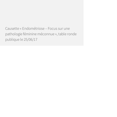
Causette « Endométriose – Focus sur une
pathologie féminine méconnue », table ronde
publique le 25/06/17
Avec la participation de :
Nathalie Clary, Présidente de l’association
ENDOmind
Dr Chrysoula Zacharopoulou, Présidente de
l’association Info Endométriose
Julie Gayet, Vice-présidente de l’association
Info Endométriose
l’endométriose, stop aux
idées reçues