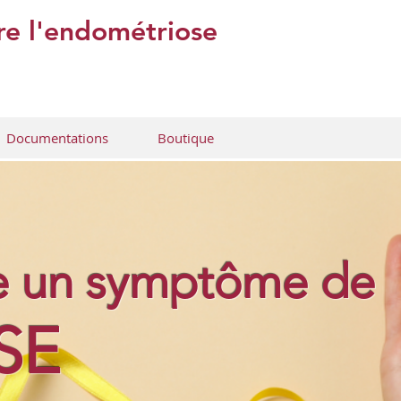
J'adhère
tre l'endométriose
Je fais un don
Inscription Newsle
Documentations
Boutique
re un symptôme de
SE