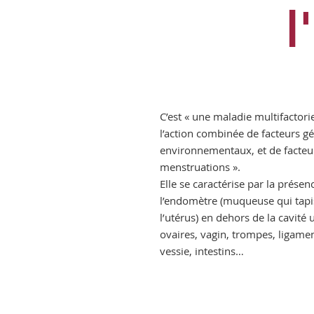
l
C’est « une maladie multifactorie
l’action combinée de facteurs g
environnementaux, et de facteur
menstruations ».
Elle se caractérise par la prése
l’endomètre (muqueuse qui tapis
l’utérus) en dehors de la cavité u
ovaires, vagin, trompes, ligame
vessie, intestins…