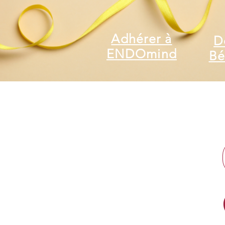
Adhérer à
D
ENDOmind
Bé