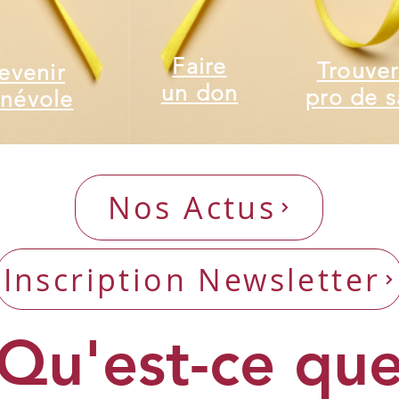
Faire
Trouver
evenir
un don
pro de s
névole
Nos Actus
Inscription Newsletter
Qu'est-ce qu