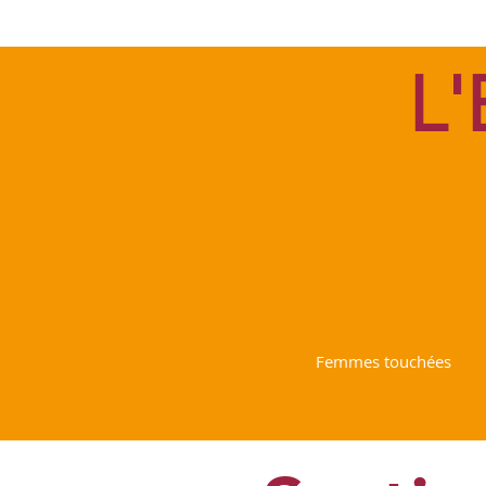
L'
10 à 2
Femmes touchées