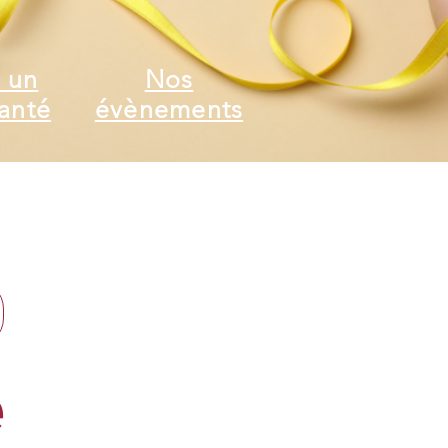
 un
Nos
anté
évènements
e