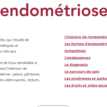
'endométrios
L'histoire de l'endomét
lle, qui résulte de
Les formes d'endométr
énétiques et
Symptômes
s liés aux
Conséquences
nce de tissu semblable à
Le diagnostic
se l’intérieur de
Le parcours de soin
térine : pelvis, péritoine,
Les syndromes et patho
nts utéro-sacrés, rectum,
Les droits et aides soci