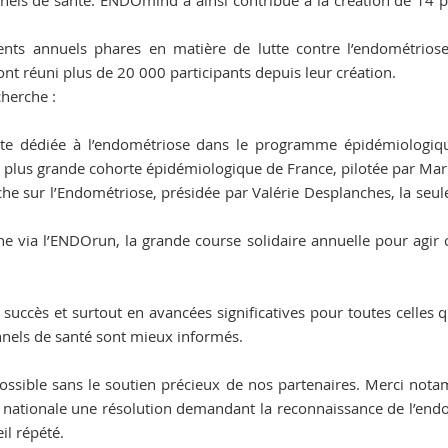
onnels de santé. ENDOmind a ainsi contribué à la création de 14
ments annuels phares en matière de lutte contre l’endométri
t réuni plus de 20 000 participants depuis leur création.
herche :
rte dédiée à l’endométriose dans le programme épidémiologi
 plus grande cohorte épidémiologique de France, pilotée par Mari
che sur l’Endométriose, présidée par Valérie Desplanches, la seu
 via l’ENDOrun, la grande course solidaire annuelle pour agir co
 succès et surtout en avancées significatives pour toutes celles 
onnels de santé sont mieux informés.
possible sans le soutien précieux de nos partenaires. Merci not
ée nationale une résolution demandant la reconnaissance de l’end
l répété.