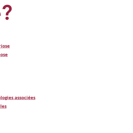
e?
riose
iose
logies associées
ales