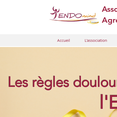
Asso
Agré
Accueil
L'association
Les règles doulo
l